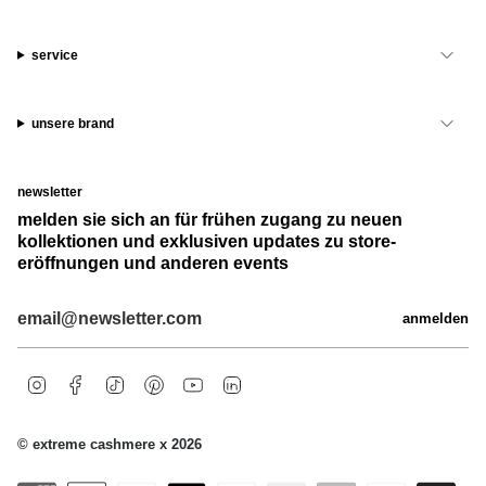
service
unsere brand
newsletter
melden sie sich an für frühen zugang zu neuen
kollektionen und exklusiven updates zu store-
eröffnungen und anderen events
anmelden
i
f
t
p
y
l
n
a
i
i
o
i
s
c
k
n
u
n
t
e
t
t
t
k
© extreme cashmere x 2026
a
b
o
e
u
e
g
o
k
r
b
d