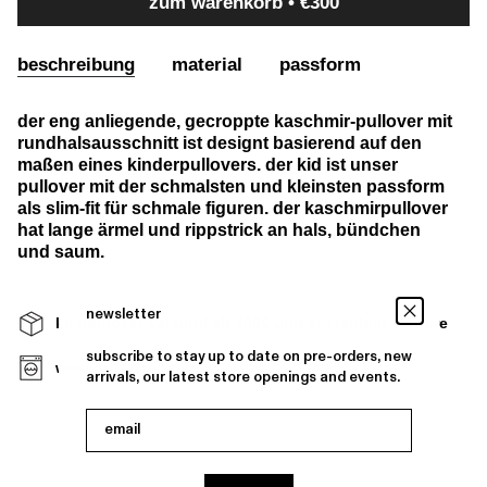
zum warenkorb
€300
beschreibung
material
passform
der eng anliegende, gecroppte kaschmir-pullover mit
rundhalsausschnitt ist designt basierend auf den
maßen eines kinderpullovers. der kid ist unser
pullover mit der schmalsten und kleinsten passform
als slim-fit für schmale figuren. der kaschmirpullover
hat lange ärmel und rippstrick an hals, bündchen
und saum.
newsletter
kostenloser versand ab 400€ und kostenlose retoure
subscribe to stay up to date on pre-orders, new
waschmaschinenfest
arrivals, our latest store openings and events.
email