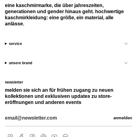
eine kaschmirmarke, die über jahreszeiten,
generationen und gender hinaus geht. hochwertige
kaschmirkleidung: eine größe, ein material, alle
anlässe.
service
unsere brand
newsletter
melden sie sich an für frühen zugang zu neuen
kollektionen und exklusiven updates zu store-
eröffnungen und anderen events
anmelden
i
f
t
p
y
l