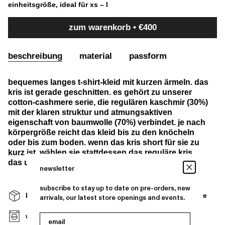
einheitsgröße, ideal für xs – l
verfügbar
zum warenkorb
€400
beschreibung
material
passform
bequemes langes t-shirt-kleid mit kurzen ärmeln. das
kris ist gerade geschnitten. es gehört zu unserer
cotton-cashmere serie, die regulären kaschmir (30%)
mit der klaren struktur und atmungsaktiven
eigenschaft von baumwolle (70%) verbindet. je nach
körpergröße reicht das kleid bis zu den knöcheln
oder bis zum boden. wenn das kris short für sie zu
kurz ist, wählen sie stattdessen das reguläre kris,
das um 10 cm länger ist.
newsletter
subscribe to stay up to date on pre-orders, new
kostenloser versand ab 400€ und kostenlose retoure
arrivals, our latest store openings and events.
waschmaschinenfest
email