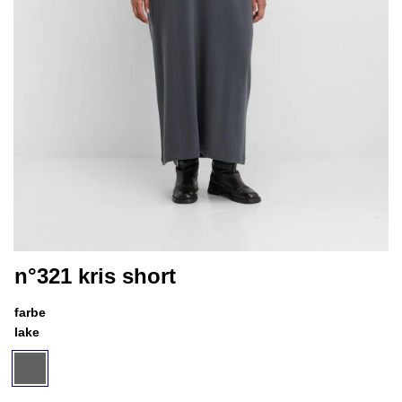
n°321 kris short
farbe
lake
lake
variante
ausverkauft
oder
nicht