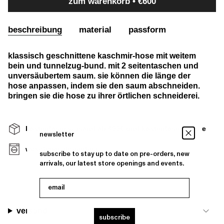
zum warenkorb
€600
beschreibung
material
passform
klassisch geschnittene kaschmir-hose mit weitem
bein und tunnelzug-bund. mit 2 seitentaschen und
unversäubertem saum. sie können die länge der
hose anpassen, indem sie den saum abschneiden.
bringen sie die hose zu ihrer örtlichen schneiderei.
kostenloser versand ab 400€ und kostenlose retoure
newsletter
waschmaschinenfest
subscribe to stay up to date on pre-orders, new
arrivals, our latest store openings and events.
email
versand
subscribe