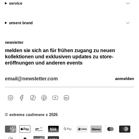
service
unsere brand
newsletter
melden sie sich an für frühen zugang zu neuen
kollektionen und exklusiven updates zu store-
eröffnungen und anderen events
anmelden
i
f
t
p
y
l
n
a
i
i
o
i
s
c
k
n
u
n
t
e
t
t
t
k
© extreme cashmere x 2026
a
b
o
e
u
e
g
o
k
r
b
d
r
o
e
e
i
a
k
s
n